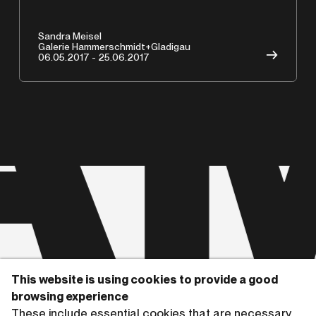
A
Sandra Meisel
Galerie Hammerschmidt+Gladigau
→
06.05.2017 - 25.06.2017
This website is using cookies to provide a good
Copyrights © 2026 HAMMERSCHMIDTGLADIGAU
browsing experience
These include essential cookies that are necessary