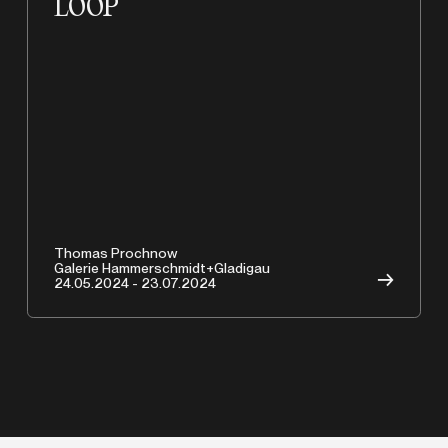
A
LOOP
Thomas Prochnow
Galerie Hammerschmidt+Gladigau
→
24.05.2024 - 23.07.2024
Copyrights © 2026 HAMMERSCHMIDTGLADIGAU